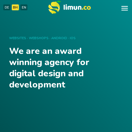
menu
DE
BH
EN
Naslovna
Usluge
WEBSITES · WEBSHOPS · ANDROID · IOS
We are an award
Blog
winning agency for
Kontakt
digital design and
development