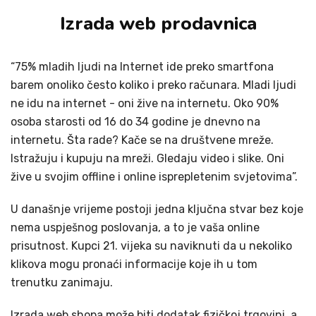
Izrada web prodavnica
“75% mladih ljudi na Internet ide preko smartfona
barem onoliko često koliko i preko računara. Mladi ljudi
ne idu na internet - oni žive na internetu. Oko 90%
osoba starosti od 16 do 34 godine je dnevno na
internetu. Šta rade? Kače se na društvene mreže.
Istražuju i kupuju na mreži. Gledaju video i slike. Oni
žive u svojim offline i online isprepletenim svjetovima”.
U današnje vrijeme postoji jedna ključna stvar bez koje
nema uspješnog poslovanja, a to je vaša online
prisutnost. Kupci 21. vijeka su naviknuti da u nekoliko
klikova mogu pronaći informacije koje ih u tom
trenutku zanimaju.
Izrada web shopa može biti dodatak fizičkoj trgovini, a