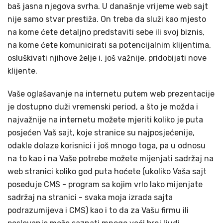
baš jasna njegova svrha. U današnje vrijeme web sajt
nije samo stvar prestiža. On treba da služi kao mjesto
na kome ćete detaljno predstaviti sebe ili svoj biznis,
na kome ćete komunicirati sa potencijalnim klijentima,
osluškivati njihove želje i, još važnije, pridobijati nove
klijente.
Vaše oglašavanje na internetu putem web prezentacije
je dostupno duži vremenski period, a što je možda i
najvažnije na internetu možete mjeriti koliko je puta
posjećen Vaš sajt, koje stranice su najposjećenije,
odakle dolaze korisnici i još mnogo toga, pa u odnosu
na to kao i na Vaše potrebe možete mijenjati sadržaj na
web stranici koliko god puta hoćete (ukoliko Vaša sajt
poseduje CMS - program sa kojim vrlo lako mijenjate
sadržaj na stranici - svaka moja izrada sajta
podrazumijeva i CMS) kao i to da za Vašu firmu ili